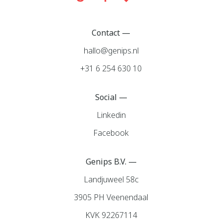
Contact —
hallo@genips.nl
+31 6 254 630 10
Social —
Linkedin
Facebook
Genips B.V. —
Landjuweel 58c
3905 PH Veenendaal
KVK 92267114