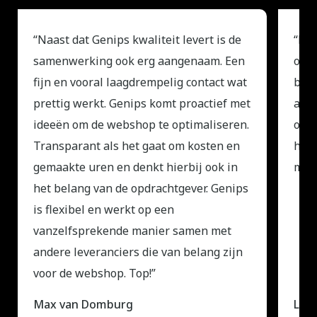
“Naast dat Genips kwaliteit levert is de
“Erg
samenwerking ook erg aangenaam. Een
onde
fijn en vooral laagdrempelig contact wat
bere
prettig werkt. Genips komt proactief met
al 2
ideeën om de webshop te optimaliseren.
oplo
Transparant als het gaat om kosten en
het 
gemaakte uren en denkt hierbij ook in
mee 
het belang van de opdrachtgever. Genips
is flexibel en werkt op een
vanzelfsprekende manier samen met
andere leveranciers die van belang zijn
voor de webshop. Top!”
Max van Domburg
Lott